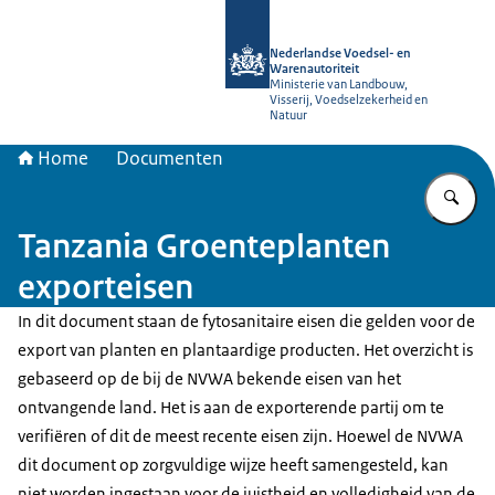
Naar de homepage van NVWA
Nederlandse Voedsel- en
Warenautoriteit
Ministerie van Landbouw,
Visserij, Voedselzekerheid en
Natuur
Home
Documenten
Vu
Tanzania Groenteplanten
exporteisen
In dit document staan de fytosanitaire eisen die gelden voor de
export van planten en plantaardige producten. Het overzicht is
gebaseerd op de bij de NVWA bekende eisen van het
ontvangende land. Het is aan de exporterende partij om te
verifiëren of dit de meest recente eisen zijn. Hoewel de NVWA
dit document op zorgvuldige wijze heeft samengesteld, kan
niet worden ingestaan voor de juistheid en volledigheid van de