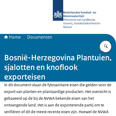
Naar de homepage van NVWA
Nederlandse Voedsel- en
Warenautoriteit
Ministerie van Landbouw,
Visserij, Voedselzekerheid en
Natuur
Home
Documenten
Vu
Bosnië-Herzegovina Plantuien,
sjalotten en knoflook
exporteisen
In dit document staan de fytosanitaire eisen die gelden voor de
export van planten en plantaardige producten. Het overzicht is
gebaseerd op de bij de NVWA bekende eisen van het
ontvangende land. Het is aan de exporterende partij om te
verifiëren of dit de meest recente eisen zijn. Hoewel de NVWA