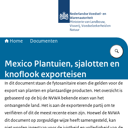
Naar de homepage van NVWA
Nederlandse Voedsel- en
Warenautoriteit
Ministerie van Landbouw,
Visserij, Voedselzekerheid en
Natuur
Home
Documenten
Vu
Mexico Plantuien, sjalotten en
knoflook exporteisen
In dit document staan de fytosanitaire eisen die gelden voor de
export van planten en plantaardige producten. Het overzicht is
gebaseerd op de bij de NVWA bekende eisen van het
ontvangende land. Het is aan de exporterende partij om te
verifiëren of dit de meest recente eisen zijn. Hoewel de NVWA
dit document op zorgvuldige wijze heeft samengesteld, kan
niet worden ingestaan voor de juistheid en volledigheid van de