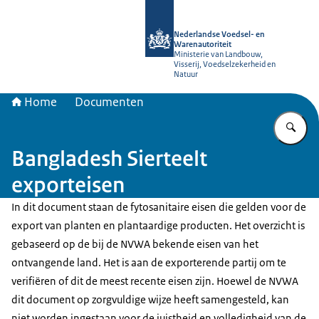
Naar de homepage van NVWA
Nederlandse Voedsel- en
Warenautoriteit
Ministerie van Landbouw,
Visserij, Voedselzekerheid en
Natuur
Home
Documenten
Vu
Bangladesh Sierteelt
exporteisen
In dit document staan de fytosanitaire eisen die gelden voor de
export van planten en plantaardige producten. Het overzicht is
gebaseerd op de bij de NVWA bekende eisen van het
ontvangende land. Het is aan de exporterende partij om te
verifiëren of dit de meest recente eisen zijn. Hoewel de NVWA
dit document op zorgvuldige wijze heeft samengesteld, kan
niet worden ingestaan voor de juistheid en volledigheid van de