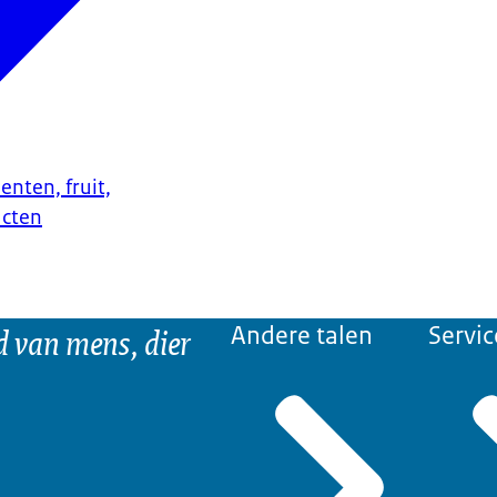
enten, fruit,
ucten
d van mens, dier
Andere talen
Servic