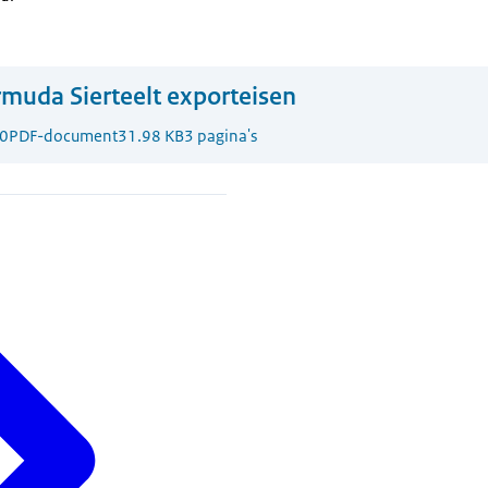
muda Sierteelt exporteisen
0
PDF-document
31.98 KB
3 pagina's