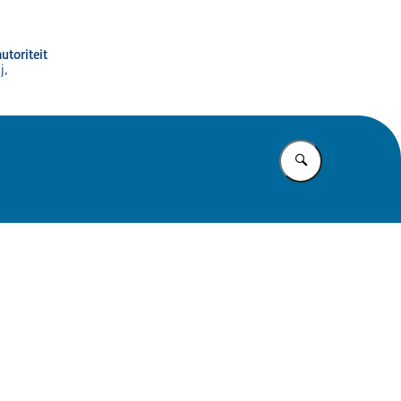
utoriteit
j,
Vul in wat u z