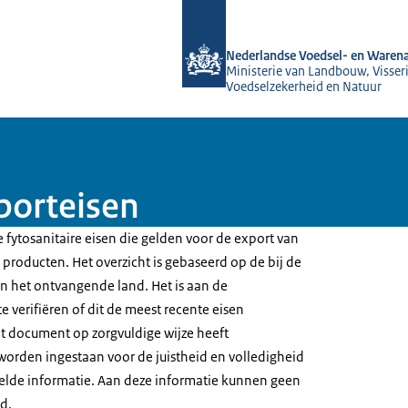
Naar de homepage van NVWA
Nederlandse Voedsel- en Warena
Ministerie van Landbouw, Visseri
Voedselzekerheid en Natuur
porteisen
 fytosanitaire eisen die gelden voor de export van
producten. Het overzicht is gebaseerd op de bij de
 het ontvangende land. Het is aan de
e verifiëren of dit de meest recente eisen
t document op zorgvuldige wijze heeft
worden ingestaan voor de juistheid en volledigheid
elde informatie. Aan deze informatie kunnen geen
d.