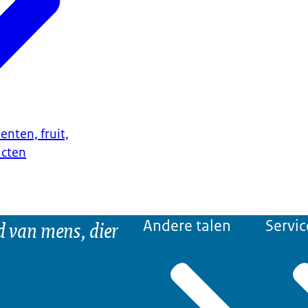
enten, fruit,
ucten
d van mens, dier
Andere talen
Servic