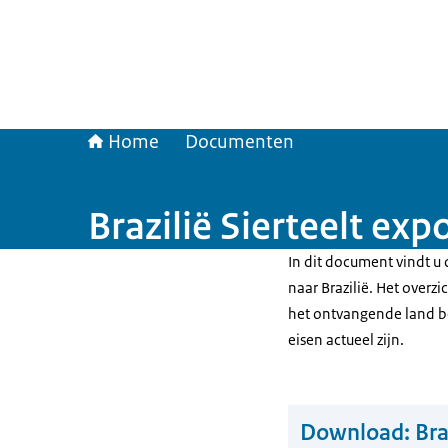
Home
Documenten
Brazilië Sierteelt exp
In dit document vindt u d
naar Brazilië. Het overz
het ontvangende land be
eisen actueel zijn.
Download:
Bra