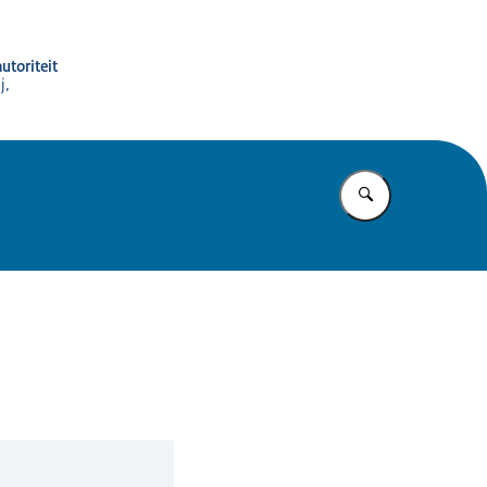
utoriteit
j,
Vul in wat u z