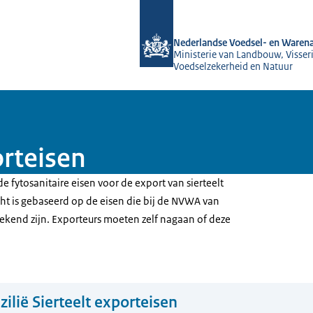
Naar de homepage van NVWA
Nederlandse Voedsel- en Warena
Ministerie van Landbouw, Visseri
Voedselzekerheid en Natuur
orteisen
e fytosanitaire eisen voor de export van sierteelt
icht is gebaseerd op de eisen die bij de NVWA van
kend zijn. Exporteurs moeten zelf nagaan of deze
zilië Sierteelt exporteisen