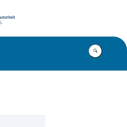
utoriteit
j,
Vul in wat u z