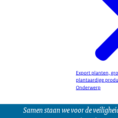
Export planten, gro
plantaardige prod
Onderwerp
Samen staan we voor de veilighei