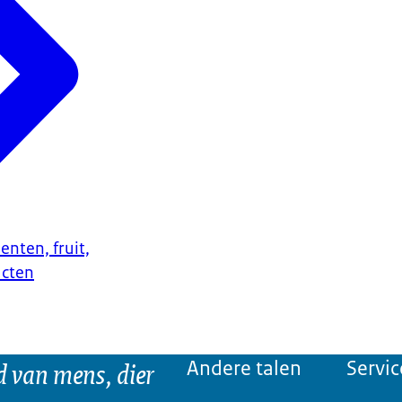
enten, fruit,
ucten
d van mens, dier
Andere talen
Servic