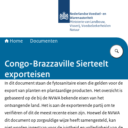
Naar de homepage van NVWA
Nederlandse Voedsel- en
Warenautoriteit
Ministerie van Landbouw,
Visserij, Voedselzekerheid en
Natuur
Home
Documenten
Vu
Congo-Brazzaville Sierteelt
exporteisen
In dit document staan de fytosanitaire eisen die gelden voor de
export van planten en plantaardige producten. Het overzicht is
gebaseerd op de bij de NVWA bekende eisen van het
ontvangende land. Het is aan de exporterende partij om te
verifiëren of dit de meest recente eisen zijn. Hoewel de NVWA
dit document op zorgvuldige wijze heeft samengesteld, kan
niet worden ingestaan voor de juistheid en volledigheid van de