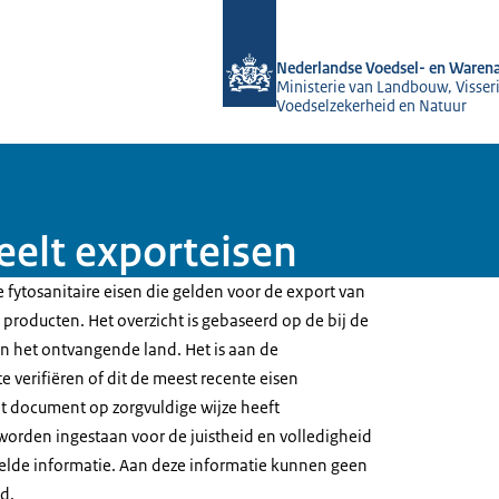
Naar de homepage van NVWA
Nederlandse Voedsel- en Warena
Ministerie van Landbouw, Visseri
Voedselzekerheid en Natuur
eelt exporteisen
 fytosanitaire eisen die gelden voor de export van
producten. Het overzicht is gebaseerd op de bij de
 het ontvangende land. Het is aan de
e verifiëren of dit de meest recente eisen
t document op zorgvuldige wijze heeft
worden ingestaan voor de juistheid en volledigheid
elde informatie. Aan deze informatie kunnen geen
d.