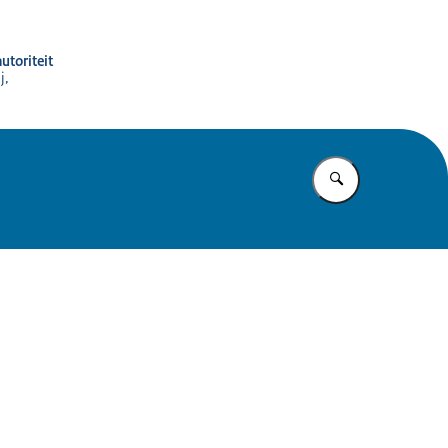
utoriteit
j,
Vul in wat u z