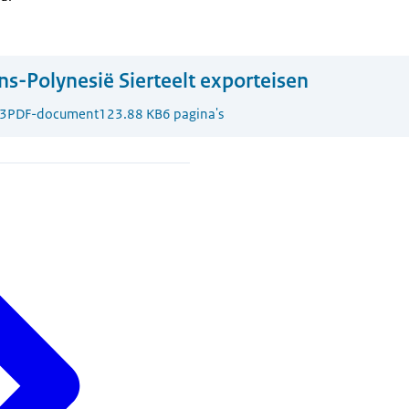
ns-Polynesië Sierteelt exporteisen
3
PDF-document
123.88 KB
6 pagina's