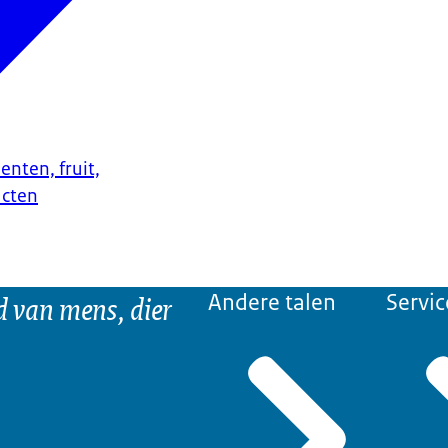
enten, fruit,
ucten
d van mens, dier
Andere talen
Servic