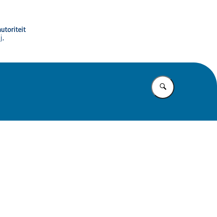
utoriteit
j,
Vul in wat u z