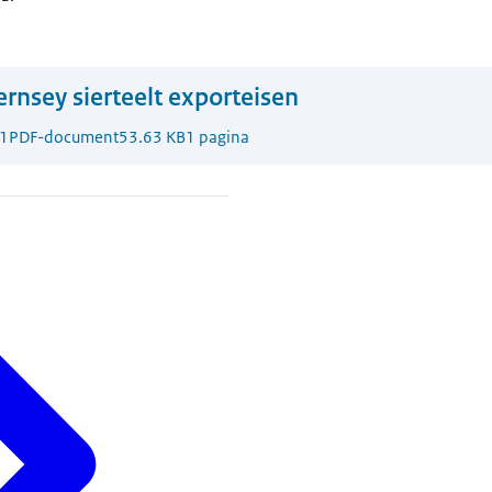
rnsey sierteelt exporteisen
1
PDF-document
53.63 KB
1 pagina