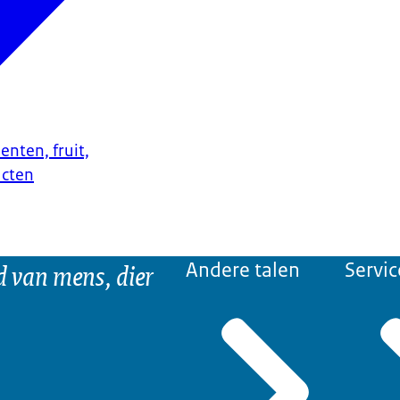
enten, fruit,
ucten
d van mens, dier
Andere talen
Servic