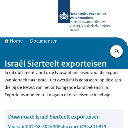
Naar de homepage van NVWA
Nederlandse Voedsel- en
Warenautoriteit
Ministerie van Landbouw,
Visserij, Voedselzekerheid en
Natuur
Home
Documenten
Vu
Israël Sierteelt exporteisen
In dit document vindt u de fytosanitaire eisen voor de export
van sierteelt naar Israël. Het overzicht is gebaseerd op de eisen
die bij de NVWA van het ontvangende land bekend zijn.
Exporteurs moeten zelf nagaan of deze eisen actueel zijn.
Download:
Israël Sierteelt exporteisen
Voorschrift
05-08-2026
PDF-document
499.84 KB
39