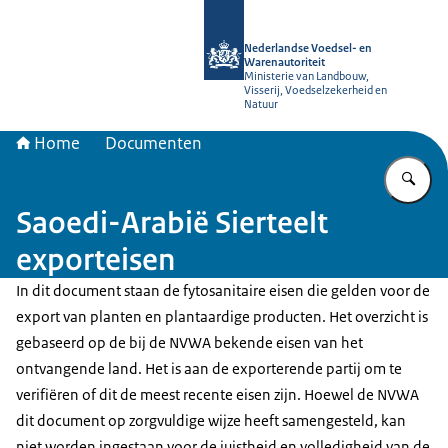
Naar de homepage van NVWA
Nederlandse Voedsel- en
Warenautoriteit
Ministerie van Landbouw,
Visserij, Voedselzekerheid en
Natuur
Home
Documenten
Vu
Saoedi-Arabië Sierteelt
exporteisen
In dit document staan de fytosanitaire eisen die gelden voor de
export van planten en plantaardige producten. Het overzicht is
gebaseerd op de bij de NVWA bekende eisen van het
ontvangende land. Het is aan de exporterende partij om te
verifiëren of dit de meest recente eisen zijn. Hoewel de NVWA
dit document op zorgvuldige wijze heeft samengesteld, kan
niet worden ingestaan voor de juistheid en volledigheid van de