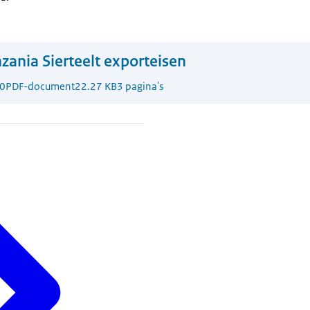
zania Sierteelt exporteisen
0
PDF-document
22.27 KB
3 pagina's