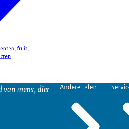
enten, fruit,
ucten
d van mens, dier
Andere talen
Servic