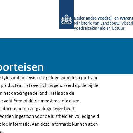
Naar de homepage van NVWA
Nederlandse Voedsel- en Warena
Ministerie van Landbouw, Visseri
Voedselzekerheid en Natuur
porteisen
 fytosanitaire eisen die gelden voor de export van
producten. Het overzicht is gebaseerd op de bij de
 het ontvangende land. Het is aan de
e verifiëren of dit de meest recente eisen
t document op zorgvuldige wijze heeft
worden ingestaan voor de juistheid en volledigheid
elde informatie. Aan deze informatie kunnen geen
d.