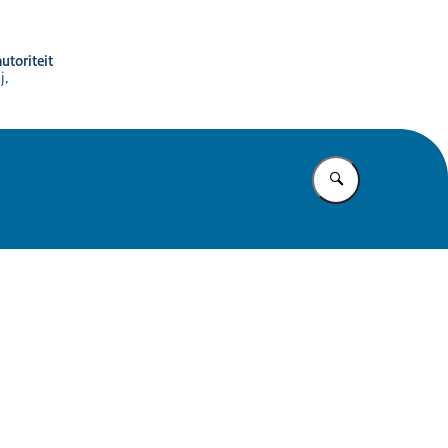
utoriteit
j,
Vul in wat u z