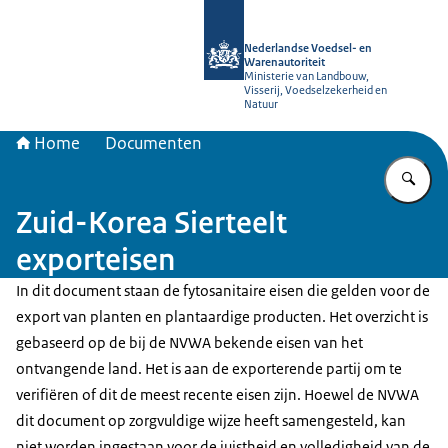
Naar de homepage van NVWA
Nederlandse Voedsel- en
Warenautoriteit
Ministerie van Landbouw,
Visserij, Voedselzekerheid en
Natuur
Home
Documenten
Vu
Zuid-Korea Sierteelt
exporteisen
In dit document staan de fytosanitaire eisen die gelden voor de
export van planten en plantaardige producten. Het overzicht is
gebaseerd op de bij de NVWA bekende eisen van het
ontvangende land. Het is aan de exporterende partij om te
verifiëren of dit de meest recente eisen zijn. Hoewel de NVWA
dit document op zorgvuldige wijze heeft samengesteld, kan
niet worden ingestaan voor de juistheid en volledigheid van de