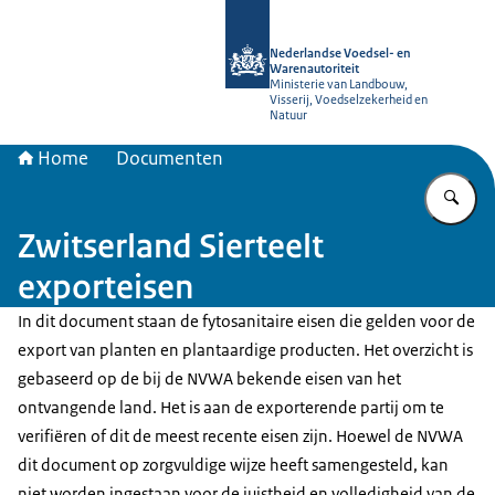
Naar de homepage van NVWA
Nederlandse Voedsel- en
Warenautoriteit
Ministerie van Landbouw,
Visserij, Voedselzekerheid en
Natuur
Home
Documenten
Vu
Zwitserland Sierteelt
exporteisen
In dit document staan de fytosanitaire eisen die gelden voor de
export van planten en plantaardige producten. Het overzicht is
gebaseerd op de bij de NVWA bekende eisen van het
ontvangende land. Het is aan de exporterende partij om te
verifiëren of dit de meest recente eisen zijn. Hoewel de NVWA
dit document op zorgvuldige wijze heeft samengesteld, kan
niet worden ingestaan voor de juistheid en volledigheid van de