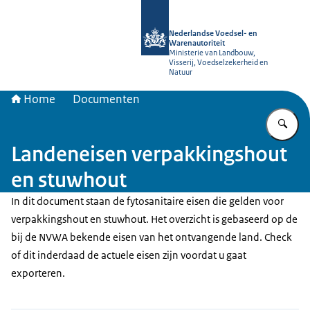
Naar de homepage van NVWA
Nederlandse Voedsel- en
Warenautoriteit
Ministerie van Landbouw,
Visserij, Voedselzekerheid en
Natuur
Home
Documenten
Vu
Landeneisen verpakkingshout
en stuwhout
In dit document staan de fytosanitaire eisen die gelden voor
verpakkingshout en stuwhout. Het overzicht is gebaseerd op de
bij de NVWA bekende eisen van het ontvangende land. Check
of dit inderdaad de actuele eisen zijn voordat u gaat
exporteren.