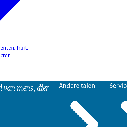
enten, fruit,
ucten
d van mens, dier
Andere talen
Servic