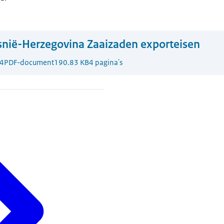
nië-Herzegovina Zaaizaden exporteisen
4
PDF-document
190.83 KB
4 pagina's