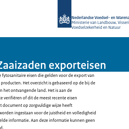
Naar de homepage van NVWA
Nederlandse Voedsel- en Warena
Ministerie van Landbouw, Visseri
Voedselzekerheid en Natuur
Zaaizaden exporteisen
 fytosanitaire eisen die gelden voor de export van
producten. Het overzicht is gebaseerd op de bij de
 het ontvangende land. Het is aan de
e verifiëren of dit de meest recente eisen
t document op zorgvuldige wijze heeft
worden ingestaan voor de juistheid en volledigheid
elde informatie. Aan deze informatie kunnen geen
d.