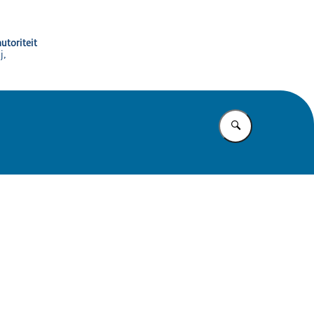
utoriteit
j,
Vul in wat u z