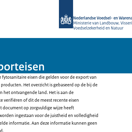
Naar de homepage van NVWA
Nederlandse Voedsel- en Warena
Ministerie van Landbouw, Visseri
Voedselzekerheid en Natuur
porteisen
 fytosanitaire eisen die gelden voor de export van
producten. Het overzicht is gebaseerd op de bij de
 het ontvangende land. Het is aan de
e verifiëren of dit de meest recente eisen
t document op zorgvuldige wijze heeft
worden ingestaan voor de juistheid en volledigheid
elde informatie. Aan deze informatie kunnen geen
d.