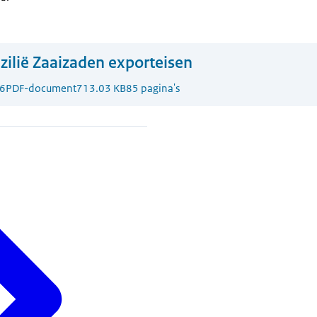
zilië Zaaizaden exporteisen
6
PDF-document
713.03 KB
85 pagina's