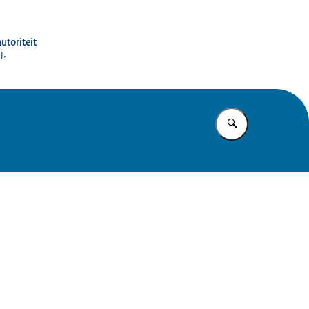
utoriteit
j,
Vul in wat u z