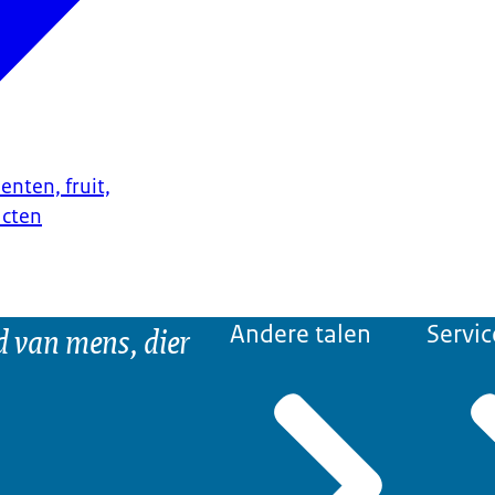
enten, fruit,
ucten
d van mens, dier
Andere talen
Servic