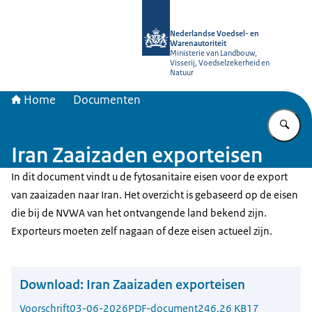
Naar de homepage van NVWA
Nederlandse Voedsel- en
Warenautoriteit
Ministerie van Landbouw,
Visserij, Voedselzekerheid en
Natuur
Home
Documenten
Vu
Iran Zaaizaden exporteisen
In dit document vindt u de fytosanitaire eisen voor de export
van zaaizaden naar Iran. Het overzicht is gebaseerd op de eisen
die bij de NVWA van het ontvangende land bekend zijn.
Exporteurs moeten zelf nagaan of deze eisen actueel zijn.
Download:
Iran Zaaizaden exporteisen
Voorschrift
03-06-2026
PDF-document
246.26 KB
17