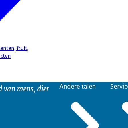
enten, fruit,
ucten
d van mens, dier
Andere talen
Servic