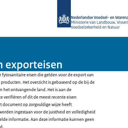
Naar de homepage van NVWA
Nederlandse Voedsel- en Warena
Ministerie van Landbouw, Visseri
Voedselzekerheid en Natuur
n exporteisen
 fytosanitaire eisen die gelden voor de export van
producten. Het overzicht is gebaseerd op de bij de
 het ontvangende land. Het is aan de
e verifiëren of dit de meest recente eisen
t document op zorgvuldige wijze heeft
worden ingestaan voor de juistheid en volledigheid
elde informatie. Aan deze informatie kunnen geen
d.