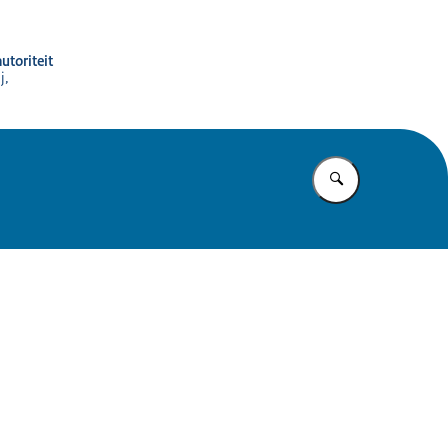
utoriteit
j,
Vul in wat u z