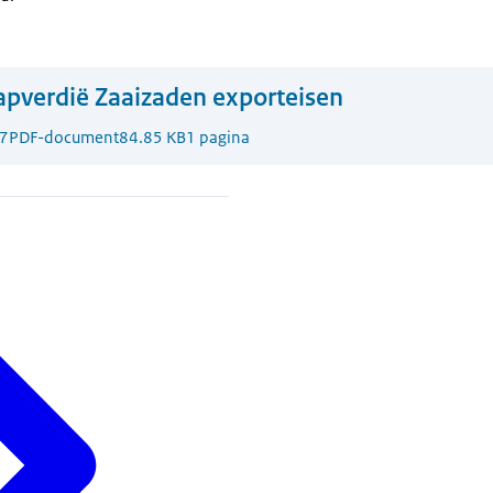
pverdië Zaaizaden exporteisen
7
PDF-document
84.85 KB
1 pagina