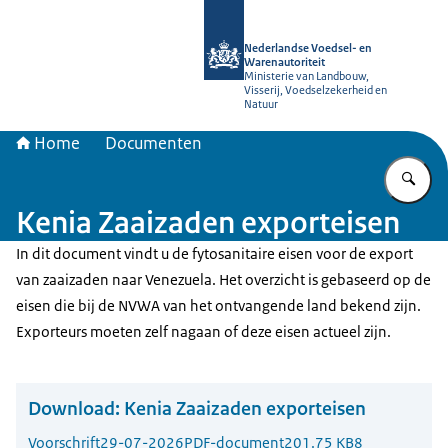
Naar de homepage van NVWA
Nederlandse Voedsel- en
Warenautoriteit
Ministerie van Landbouw,
Visserij, Voedselzekerheid en
Natuur
Home
Documenten
Vu
Kenia Zaaizaden exporteisen
In dit document vindt u de fytosanitaire eisen voor de export
van zaaizaden naar Venezuela. Het overzicht is gebaseerd op de
eisen die bij de NVWA van het ontvangende land bekend zijn.
Exporteurs moeten zelf nagaan of deze eisen actueel zijn.
Download:
Kenia Zaaizaden exporteisen
Voorschrift
29-07-2026
PDF-document
201.75 KB
8