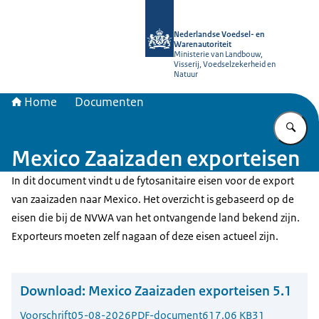
Naar de homepage van NVWA
Nederlandse Voedsel- en
Warenautoriteit
Ministerie van Landbouw,
Visserij, Voedselzekerheid en
Natuur
Home
Documenten
Vu
Mexico Zaaizaden exporteisen
In dit document vindt u de fytosanitaire eisen voor de export
van zaaizaden naar Mexico. Het overzicht is gebaseerd op de
eisen die bij de NVWA van het ontvangende land bekend zijn.
Exporteurs moeten zelf nagaan of deze eisen actueel zijn.
Download:
Mexico Zaaizaden exporteisen 5.1
Voorschrift
05-08-2026
PDF-document
617.06 KB
31