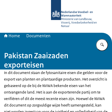
Naar de homepage van NVWA
Nederlandse Voedsel- en
Warenautoriteit
Ministerie van Landbouw,
Visserij, Voedselzekerheid en
Natuur
Home
Documenten
Vu
Pakistan Zaaizaden
exporteisen
In dit document staan de fytosanitaire eisen die gelden voor de
export van planten en plantaardige producten. Het overzicht is
gebaseerd op de bij de NVWA bekende eisen van het
ontvangende land. Het is aan de exporterende partij om te
verifiëren of dit de meest recente eisen zijn. Hoewel de NVWA
dit document op zorgvuldige wijze heeft samengesteld, kan
niet worden ingestaan voor de juistheid en volledigheid van de