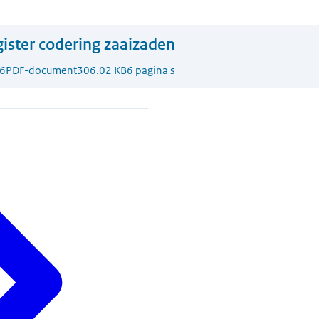
ister codering zaaizaden
6
PDF-document
306.02 KB
6 pagina's