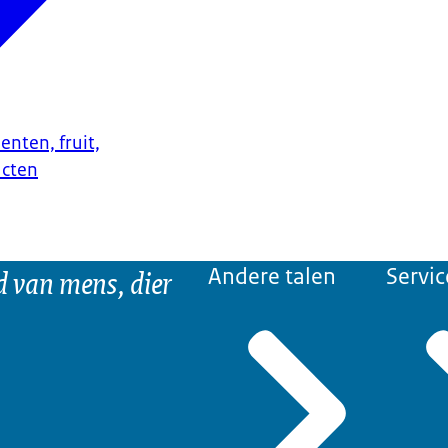
enten, fruit,
ucten
d van mens, dier
Andere talen
Servic