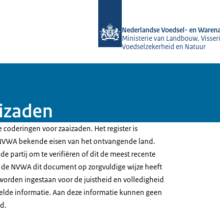
Naar de homepage van NVWA
Nederlandse Voedsel- en Warena
Ministerie van Landbouw, Visseri
Voedselzekerheid en Natuur
aizaden
 coderingen voor zaaizaden. Het register is
 NVWA bekende eisen van het ontvangende land.
de partij om te verifiëren of dit de meest recente
 de NVWA dit document op zorgvuldige wijze heeft
worden ingestaan voor de juistheid en volledigheid
elde informatie. Aan deze informatie kunnen geen
d.