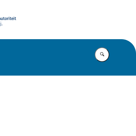
utoriteit
j,
Vul in wat u z