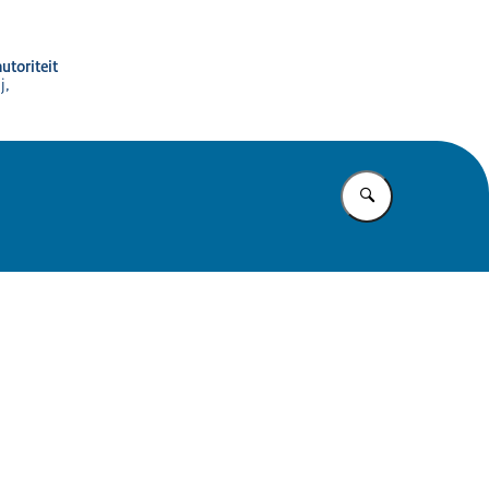
utoriteit
j,
Vul in wat u z