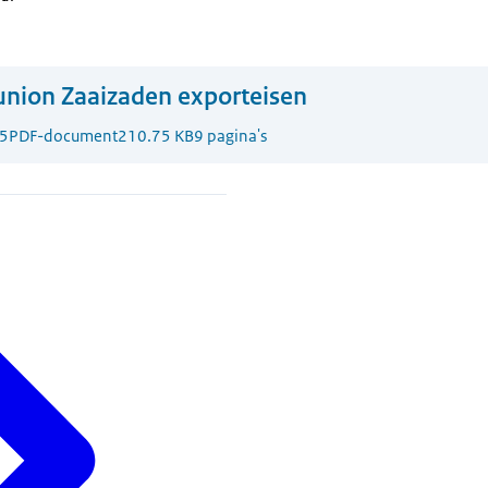
nion Zaaizaden exporteisen
5
PDF-document
210.75 KB
9 pagina's