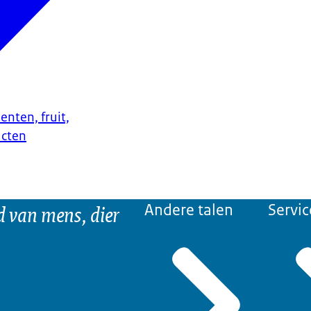
enten, fruit,
ucten
d van mens, dier
Andere talen
Servic