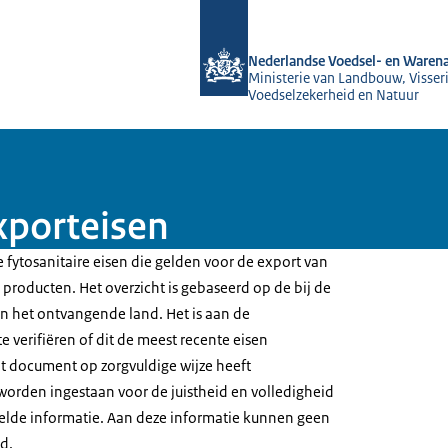
Naar de homepage van NVWA
Nederlandse Voedsel- en Warena
Ministerie van Landbouw, Visseri
Voedselzekerheid en Natuur
xporteisen
 fytosanitaire eisen die gelden voor de export van
producten. Het overzicht is gebaseerd op de bij de
 het ontvangende land. Het is aan de
e verifiëren of dit de meest recente eisen
t document op zorgvuldige wijze heeft
worden ingestaan voor de juistheid en volledigheid
elde informatie. Aan deze informatie kunnen geen
d.