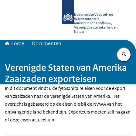
Naar de homepage van NVWA
Nederlandse Voedsel- en
Warenautoriteit
Ministerie van Landbouw,
Visserij, Voedselzekerheid en
Natuur
Home
Documenten
Vu
Verenigde Staten van Amerika
Zaaizaden exporteisen
In dit document vindt u de fytosanitaire eisen voor de export
van zaaizaden naar de Verenigde Staten van Amerika. Het
overzicht is gebaseerd op de eisen die bij de NVWA van het
ontvangende land bekend zijn. Exporteurs moeten zelf nagaan
of deze eisen actueel zijn.