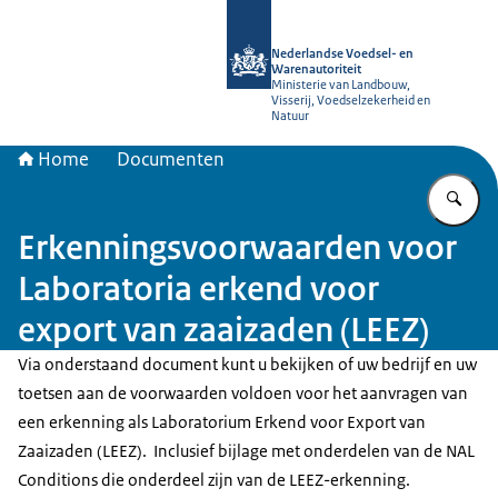
Naar de homepage van NVWA
Nederlandse Voedsel- en
Warenautoriteit
Ministerie van Landbouw,
Visserij, Voedselzekerheid en
Natuur
Home
Documenten
Vu
Erkenningsvoorwaarden voor
Laboratoria erkend voor
export van zaaizaden (LEEZ)
Via onderstaand document kunt u bekijken of uw bedrijf en uw
toetsen aan de voorwaarden voldoen voor het aanvragen van
een erkenning als Laboratorium Erkend voor Export van
Zaaizaden (LEEZ). Inclusief bijlage met onderdelen van de NAL
Conditions die onderdeel zijn van de LEEZ-erkenning.