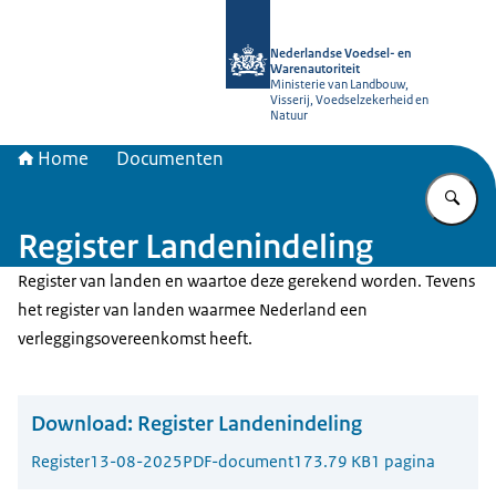
Naar de homepage van NVWA
Nederlandse Voedsel- en
Warenautoriteit
Ministerie van Landbouw,
Visserij, Voedselzekerheid en
Natuur
Home
Documenten
Vu
Register Landenindeling
Register van landen en waartoe deze gerekend worden. Tevens
het register van landen waarmee Nederland een
verleggingsovereenkomst heeft.
Download:
Register Landenindeling
Register
13-08-2025
PDF-document
173.79 KB
1 pagina