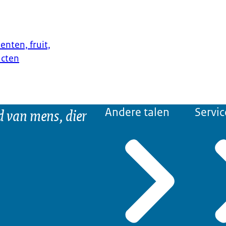
enten, fruit,
ucten
d van mens, dier
Andere talen
Servic