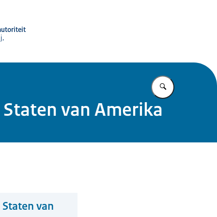
utoriteit
j,
Vul in wat u z
e Staten van Amerika
e Staten van