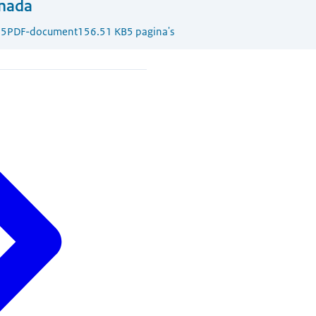
anada
25
PDF-document
156.51 KB
5 pagina's