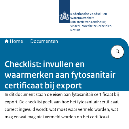
Naar de homepage van NVWA
Nederlandse Voedsel- en
Warenautoriteit
Ministerie van Landbouw,
Visserij, Voedselzekerheid en
Natuur
Home
Documenten
Vu
Checklist: invullen en
waarmerken aan fytosanitair
certificaat bij export
In dit document staan de eisen aan fytosanitair certificaat bij
export. De checklist geeft aan hoe het fytosanitair certificaat
correct ingevuld wordt: wat moet waar vermeld worden, wat
mag en wat mag niet vermeld worden op het certificaat.