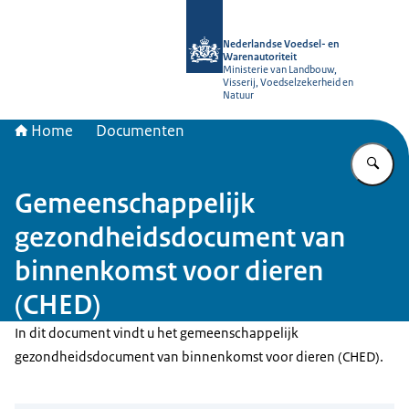
Naar de homepage van NVWA
Nederlandse Voedsel- en
Warenautoriteit
Ministerie van Landbouw,
Visserij, Voedselzekerheid en
Natuur
Home
Documenten
Vu
Gemeenschappelijk
gezondheidsdocument van
binnenkomst voor dieren
(CHED)
In dit document vindt u het gemeenschappelijk
gezondheidsdocument van binnenkomst voor dieren (CHED).