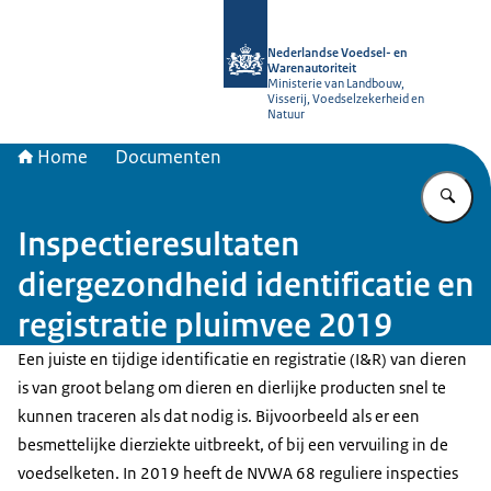
Naar de homepage van NVWA
Nederlandse Voedsel- en
Warenautoriteit
Ministerie van Landbouw,
Visserij, Voedselzekerheid en
Natuur
Home
Documenten
Vu
Inspectieresultaten
diergezondheid identificatie en
registratie pluimvee 2019
Een juiste en tijdige identificatie en registratie (I&R) van dieren
is van groot belang om dieren en dierlijke producten snel te
kunnen traceren als dat nodig is. Bijvoorbeeld als er een
besmettelijke dierziekte uitbreekt, of bij een vervuiling in de
voedselketen. In 2019 heeft de NVWA 68 reguliere inspecties