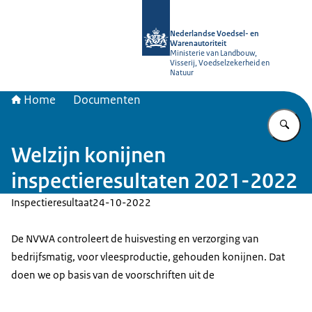
Naar de homepage van NVWA
Nederlandse Voedsel- en
Warenautoriteit
Ministerie van Landbouw,
Visserij, Voedselzekerheid en
Natuur
Home
Documenten
Vu
Welzijn konijnen
inspectieresultaten 2021-2022
Inspectieresultaat
24-10-2022
De NVWA controleert de huisvesting en verzorging van
bedrijfsmatig, voor vleesproductie, gehouden konijnen. Dat
doen we op basis van de voorschriften uit de