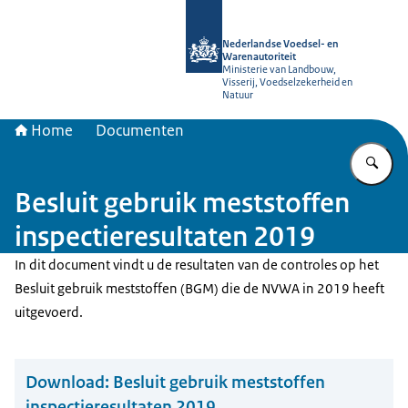
Naar de homepage van NVWA
Nederlandse Voedsel- en
Warenautoriteit
Ministerie van Landbouw,
Visserij, Voedselzekerheid en
Natuur
Home
Documenten
Vu
Besluit gebruik meststoffen
inspectieresultaten 2019
In dit document vindt u de resultaten van de controles op het
Besluit gebruik meststoffen (BGM) die de NVWA in 2019 heeft
uitgevoerd.
Download:
Besluit gebruik meststoffen
inspectieresultaten 2019