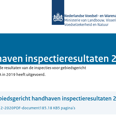
Naar de homepage van NVWA
Nederlandse Voedsel- en Warena
Ministerie van Landbouw, Visseri
Voedselzekerheid en Natuur
aven inspectieresultaten 
de resultaten van de inspecties voor gebiedsgericht
in 2019 heeft uitgevoerd.
iedsgericht handhaven inspectieresultaten 
12-2020
PDF-document
185.18 KB
5 pagina's