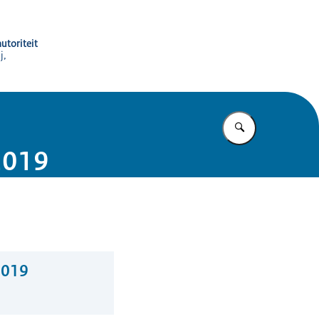
utoriteit
j,
Vul in wat u z
2019
2019