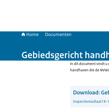
Home
Documenten
Gebiedsgericht handh
In dit document vindt u 
handhaven die de NVWA 
Download:
Geb
Inspectieresultaat
18-