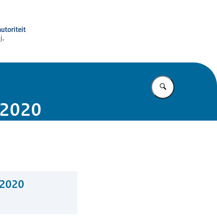
utoriteit
j,
Vul in wat u z
n 2020
 2020