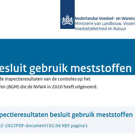
Naar de homepage van NVWA
Nederlandse Voedsel- en Warena
Ministerie van Landbouw, Visseri
Voedselzekerheid en Natuur
besluit gebruik meststoffe
de inspectieresultaten van de controles op het
ffen (BGM) die de NVWA in 2020 heeft uitgevoerd.
pectieresultaten besluit gebruik meststoffen
02-2022
PDF-document
102.04 KB
3 pagina's