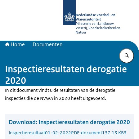
Naar de homepage van NVWA
Nederlandse Voedsel- en
Warenautoriteit
Ministerie van Landbouw,
Visserij, Voedselzekerheid en
Natuur
Home
Documenten
Vu
Inspectieresultaten derogatie
2020
In dit document vindt u de resultaten van de derogatie
inspecties die de NVWA in 2020 heeft uitgevoerd.
Download:
Inspectieresultaten derogatie 2020
Inspectieresultaat
01-02-2022
PDF-document
137.13 KB
3