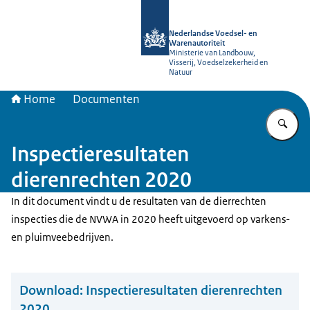
Naar de homepage van NVWA
Nederlandse Voedsel- en
Warenautoriteit
Ministerie van Landbouw,
Visserij, Voedselzekerheid en
Natuur
Home
Documenten
Vu
Inspectieresultaten
dierenrechten 2020
In dit document vindt u de resultaten van de dierrechten
inspecties die de NVWA in 2020 heeft uitgevoerd op varkens-
en pluimveebedrijven.
Download:
Inspectieresultaten dierenrechten
2020