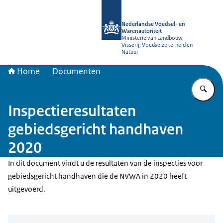
Naar de homepage van NVWA
Nederlandse Voedsel- en
Warenautoriteit
Ministerie van Landbouw,
Visserij, Voedselzekerheid en
Natuur
Home
Documenten
Vu
Inspectieresultaten
gebiedsgericht handhaven
2020
In dit document vindt u de resultaten van de inspecties voor
gebiedsgericht handhaven die de NVWA in 2020 heeft
uitgevoerd.