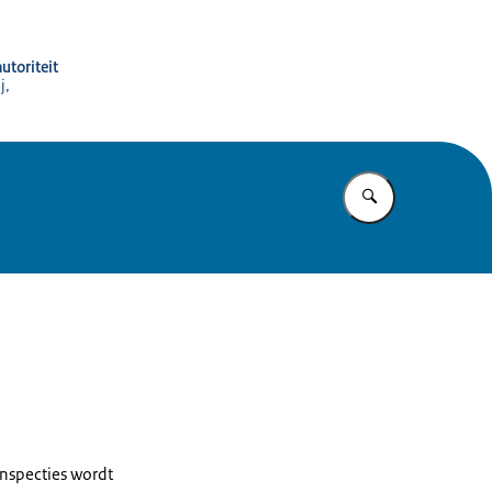
utoriteit
j,
Vul in wat u z
inspecties wordt