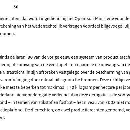
50
dierrechten, dat wordt ingediend bij het Openbaar Ministerie voor de
ekening van het wederrechtelijk verkregen voordeel bijgevoegd. Bij
ntnomen.
inds de jaren ‘80 van de vorige eeuw een systeem van productierec
bedrijf de omvang van de veestapel – en daarmee de omvang van de
 Nitraatrichtlijn zijn afspraken vastgelegd over de bescherming van
erontreiniging door nitraat uit agrarische bronnen. Deze richtlijn ver
lijke mest te beperken tot maximaal 170 kilogram per hectare per jaa
erland hiervoor derogatie verleend. Aan deze derogatie is de voo
nd – in termen van stikstof en fosfaat – het niveau van 2002 niet ma
ieplafond. De dierrechten, ook wel productierechten genoemd, vo
en.