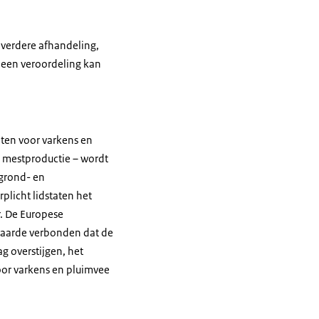
 verdere afhandeling,
 een veroordeling kan
hten voor varkens en
 mestproductie – wordt
 grond- en
plicht lidstaten het
r. De Europese
rwaarde verbonden dat de
g overstijgen, het
or varkens en pluimvee