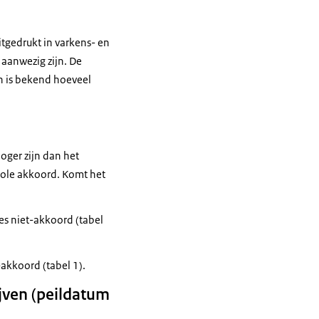
itgedrukt in varkens- en
 aanwezig zijn. De
n is bekend hoeveel
oger zijn dan het
ntrole akkoord. Komt het
es niet-akkoord (tabel
akkoord (tabel 1).
ijven (peildatum