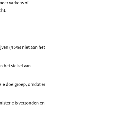
meer varkens of
cht.
ijven (46%) niet aan het
n het stelsel van
ele doelgroep, omdat er
isterie is verzonden en