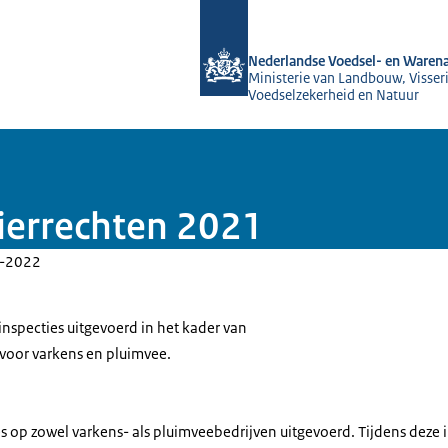
Naar de homepage van NVWA
Nederlandse Voedsel- en Warena
Ministerie van Landbouw, Visseri
Voedselzekerheid en Natuur
dierrechten 2021
-2022
nspecties uitgevoerd in het kader van
 voor varkens en pluimvee.
es op zowel varkens- als pluimveebedrijven uitgevoerd. Tijdens deze 