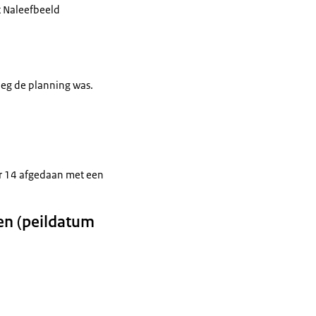
t Naleefbeeld
leg de planning was.
 er 14 afgedaan met een
ven (peildatum