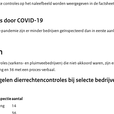
cte controles op het naleefbeeld worden weergegeven in de factshee
es door COVID-19
andemie zijn er minder bedrijven geïnspecteerd dan in eerste aan
n
troles (varkens- en pluimveebedrijven) die niet-akkoord waren, zijn
ing en 36 met een proces-verbaal.
gelen dierrechtencontroles bij selecte bedrij
spectie
aantal
ing
14
36