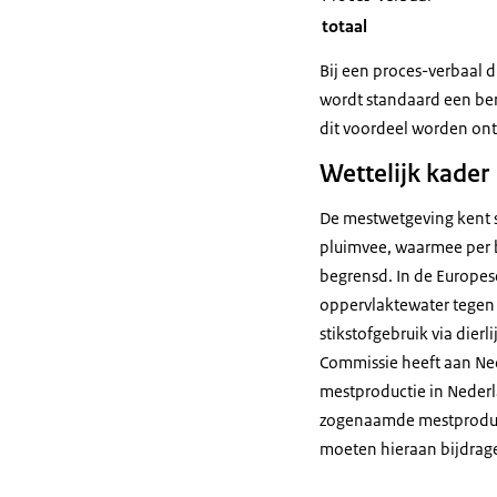
totaal
Bij een proces-verbaal 
wordt standaard een ber
dit voordeel worden o
Wettelijk kader
De mestwetgeving kent s
pluimvee, waarmee per 
begrensd. In de Europese
oppervlaktewater tegen v
stikstofgebruik via dier
Commissie heeft aan Ned
mestproductie in Nederla
zogenaamde mestproduct
moeten hieraan bijdrag