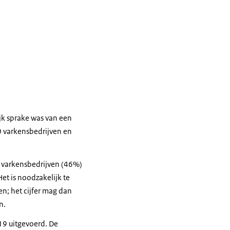
jk sprake was van een
50 varkensbedrijven en
23 varkensbedrijven (46%)
et is noodzakelijk te
en; het cijfer mag dan
n.
019 uitgevoerd. De