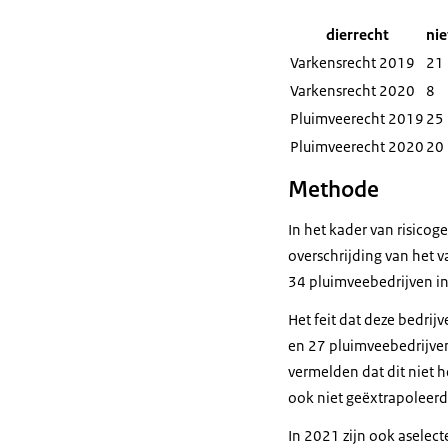
dierrecht
ni
Varkensrecht 2019
21
Varkensrecht 2020
8
Pluimveerecht 2019
25
Pluimveerecht 2020
20
Methode
In het kader van risico
overschrijding van het v
34 pluimveebedrijven in
Het feit dat deze bedrij
en 27 pluimveebedrijven 
vermelden dat dit niet h
ook niet geëxtrapoleerd
In 2021 zijn ook aselect