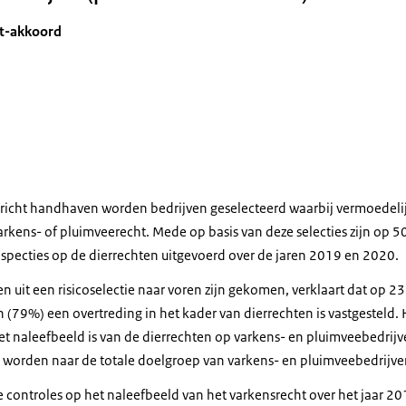
et-akkoord
gericht handhaven worden bedrijven geselecteerd waarbij vermoedeli
arkens- of pluimveerecht. Mede op basis van deze selecties zijn op 
specties op de dierrechten uitgevoerd over de jaren 2019 en 2020.
ven uit een risicoselectie naar voren zijn gekomen, verklaart dat op 
(79%) een overtreding in het kader van dierrechten is vastgesteld. H
et naleefbeeld is van de dierrechten op varkens- en pluimveebedrijv
 worden naar de totale doelgroep van varkens- en pluimveebedrijve
e controles op het naleefbeeld van het varkensrecht over het jaar 2