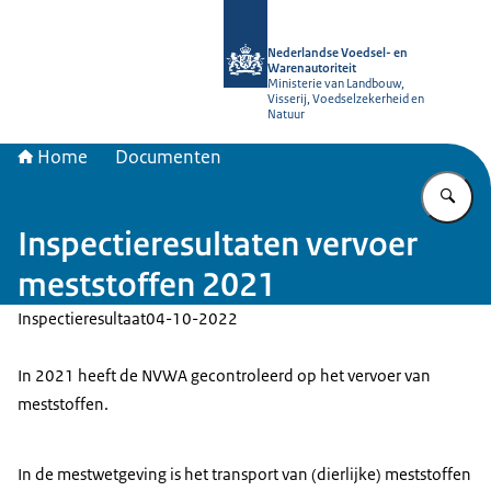
Naar de homepage van NVWA
Nederlandse Voedsel- en
Warenautoriteit
Ministerie van Landbouw,
Visserij, Voedselzekerheid en
Natuur
Home
Documenten
Vu
Inspectieresultaten vervoer
meststoffen 2021
Inspectieresultaat
04-10-2022
In 2021 heeft de NVWA gecontroleerd op het vervoer van
meststoffen.
In de mestwetgeving is het transport van (dierlijke) meststoffen