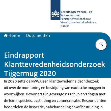
Naar de homepage van NVWA
Nederlandse Voedsel- en
Warenautoriteit
Ministerie van Landbouw,
Visserij, Voedselzekerheid en
Natuur
Home
Documenten
Vu
Eindrapport
Klanttevredenheidsonderzoek
Tijgermug 2020
In 2020 zette de NVWA een klanttevredenheidsonderzoek
uit over de monitoring en bestrijding van exotische muggen in
woonwijken. Bewoners zijn gevraagd naar hun ervaringen met
de tuininspecties, bestrijding en communicatie. Respondenten
beoordelen de inspectie, nabehandeling en/of bestrijding in