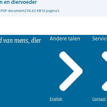
n en diervoeder
2
PDF-document
234.62 KB
10 pagina's
d van mens, dier
Andere talen
Servic
English
Contact