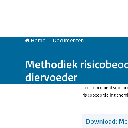
Home
Documenten
Methodiek risicobeoo
diervoeder
In dit document vindt u
risicobeoordeling chemi
Download:
Met