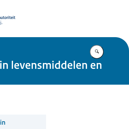
utoriteit
j,
Vul in wat u z
 in levensmiddelen en
in