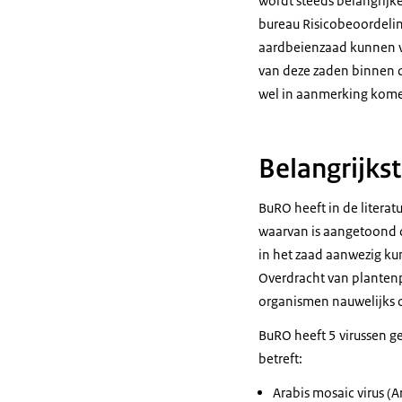
wordt steeds belangrijk
bureau Risicobeoordelin
aardbeienzaad kunnen ve
van deze zaden binnen d
wel in aanmerking kome
Belangrijks
BuRO heeft in de litera
waarvan is aangetoond 
in het zaad aanwezig ku
Overdracht van plantenp
organismen nauwelijks 
BuRO heeft 5 virussen g
betreft:
Arabis mosaic virus (