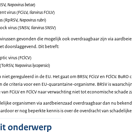
RSV,
Nepovirus betae
)
ent virus (FCiLV,
Ilarvirus FCILV
)
rus (RpRSV,
Nepovirus rubri
)
hock virus (SNSV,
Ilarvirus SNSV
)
virussen gevonden die mogelijk ook overdraagbaar zijn via aardbeie
iet doorslaggevend. Dit betreft:
ptic virus (FClCV)
 (ToRSV,
Nepovirus lycopersici
)
jn niet gereguleerd in de EU. Het gaat om BRSV, FCiLV en FClCV. BuRO 
n de criteria voor een EU-quarantaine-organisme. BRSV is waarschijnl
ie van FCiLV en FClCV naar verwachting niet tot economische schade za
delijke organismen via aardbeienzaad overdraagbaar dan nu bekend 
waardoor er nog beperkte kennis is over de overdracht van schadelijk
dit onderwerp