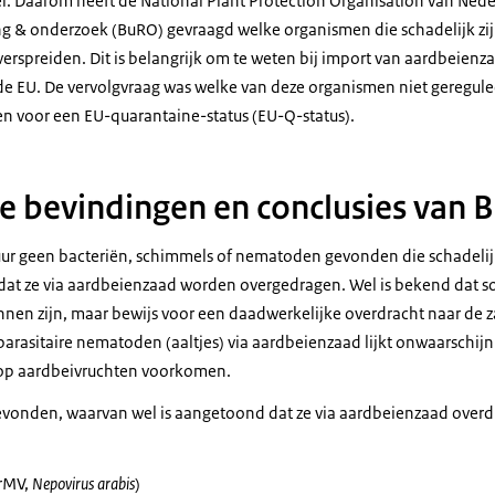
er. Daarom heeft de National Plant Protection Organisation van Ne
g & onderzoek (BuRO) gevraagd welke organismen die schadelijk zijn
rspreiden. Dit is belangrijk om te weten bij import van aardbeienza
e EU. De vervolgvraag was welke van deze organismen niet geregulee
n voor een EU-quarantaine-status (EU-Q-status).
te bevindingen en conclusies van
tuur geen bacteriën, schimmels of nematoden gevonden die schadelijk
dat ze via aardbeienzaad worden overgedragen. Wel is bekend dat 
nnen zijn, maar bewijs voor een daadwerkelijke overdracht naar de z
arasitaire nematoden (aaltjes) via aardbeienzaad lijkt onwaarschijn
op aardbeivruchten voorkomen.
evonden, waarvan wel is aangetoond dat ze via aardbeienzaad overdr
ArMV,
Nepovirus arabis
)