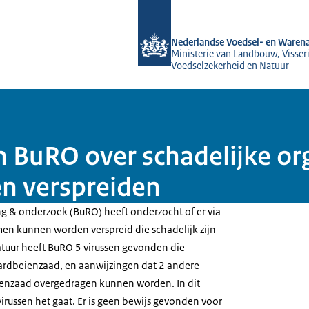
Naar de homepage van NVWA
Nederlandse Voedsel- en Warena
Ministerie van Landbouw, Visseri
Voedselzekerheid en Natuur
n BuRO over schadelijke org
n verspreiden
g & onderzoek (BuRO) heeft onderzocht of er via
n kunnen worden verspreid die schadelijk zijn
ratuur heeft BuRO 5 virussen gevonden die
aardbeienzaad, en aanwijzingen dat 2 andere
ienzaad overgedragen kunnen worden. In dit
irussen het gaat. Er is geen bewijs gevonden voor