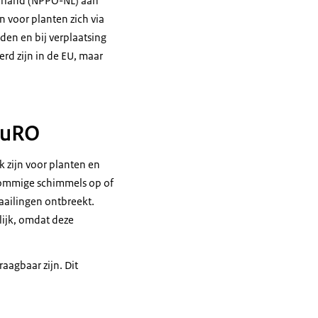
derland (NPPO-NL) aan
 voor planten zich via
den en bij verplaatsing
rd zijn in de EU, maar
 BuRO
 zijn voor planten en
sommige schimmels op of
aailingen ontbreekt.
lijk, omdat deze
aagbaar zijn. Dit