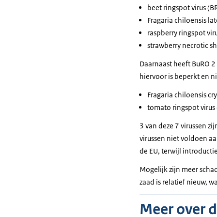
beet ringspot virus (B
Fragaria chiloensis lat
raspberry ringspot vi
strawberry necrotic s
Daarnaast heeft BuRO 2 
hiervoor is beperkt en n
Fragaria chiloensis cry
tomato ringspot virus
3 van deze 7 virussen zi
virussen niet voldoen aa
de EU, terwijl introduct
Mogelijk zijn meer scha
zaad is relatief nieuw, 
Meer over 