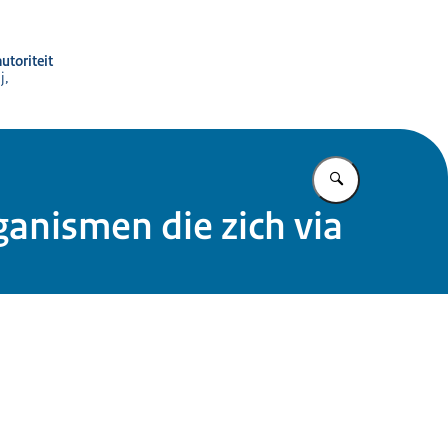
utoriteit
j,
Vul in wat u z
anismen die zich via