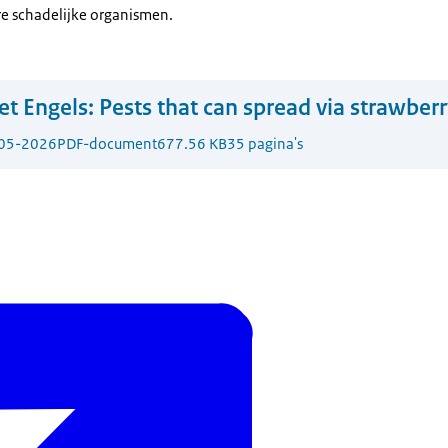
e schadelijke organismen.
t Engels:
Pests that can spread via strawber
05-2026
PDF-document
677.56 KB
35 pagina's