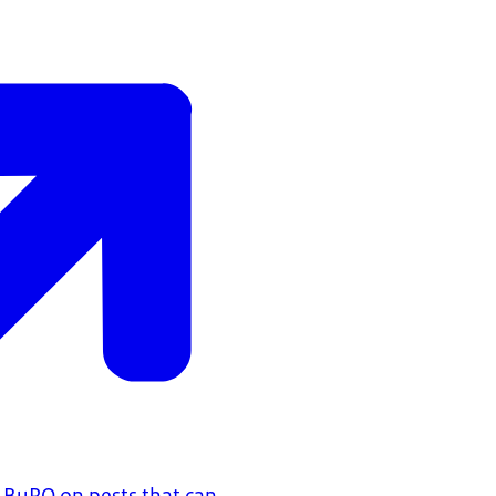
 BuRO on pests that can