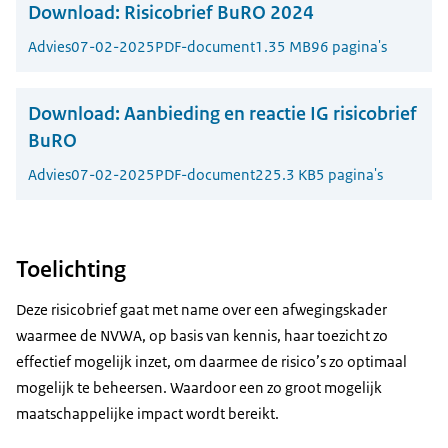
Download:
Risicobrief BuRO 2024
Advies
07-02-2025
PDF-document
1.35 MB
96 pagina's
Download:
Aanbieding en reactie IG risicobrief
BuRO
Advies
07-02-2025
PDF-document
225.3 KB
5 pagina's
Toelichting
Deze risicobrief gaat met name over een afwegingskader
waarmee de NVWA, op basis van kennis, haar toezicht zo
effectief mogelijk inzet, om daarmee de risico’s zo optimaal
mogelijk te beheersen. Waardoor een zo groot mogelijk
maatschappelijke impact wordt bereikt.