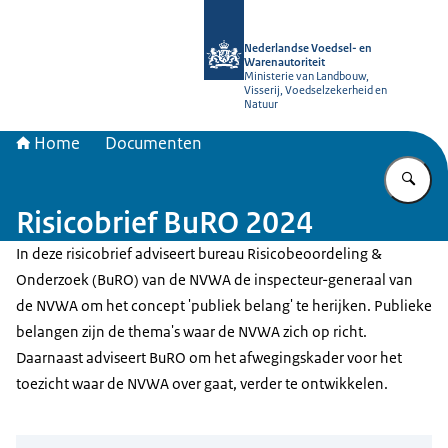
Naar de homepage van NVWA
Nederlandse Voedsel- en
Warenautoriteit
Ministerie van Landbouw,
Visserij, Voedselzekerheid en
Natuur
Home
Documenten
Vu
Risicobrief BuRO 2024
In deze risicobrief adviseert bureau Risicobeoordeling &
Onderzoek (BuRO) van de NVWA de inspecteur-generaal van
de NVWA om het concept 'publiek belang' te herijken. Publieke
belangen zijn de thema's waar de NVWA zich op richt.
Daarnaast adviseert BuRO om het afwegingskader voor het
toezicht waar de NVWA over gaat, verder te ontwikkelen.