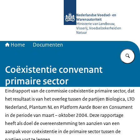
Naar de homepage van NVWA
Nederlandse Voedsel- en
Warenautoriteit
Ministerie van Landbouw,
Visserij, Voedselzekerheid en
Natuur
Home
Documenten
Vu
Coëxistentie convenant
primaire sector
Eindrapport van de commissie coëxistentie primaire sector, dat
het resultaat is van het overleg tussen de partijen Biologica, LTO
Nederland, Plantum NL en Platform Aarde Boer en Consument
in de periode van maart – oktober 2004. Deze rapportage
heeft als doel de overeenstemming ten aanzien van een
aanpak voor coëxistentie in de primaire sector tussen de
partijen vast te leggen.