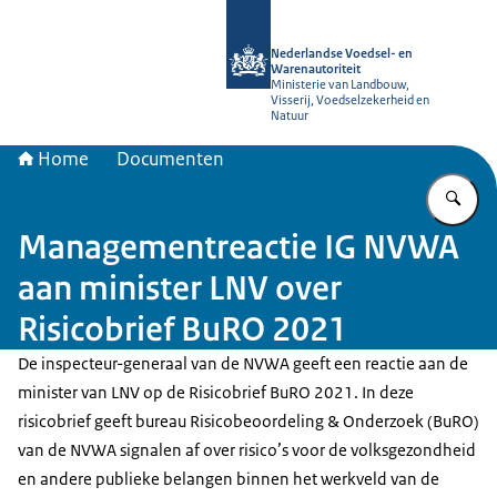
Naar de homepage van NVWA
Nederlandse Voedsel- en
Warenautoriteit
Ministerie van Landbouw,
Visserij, Voedselzekerheid en
Natuur
Home
Documenten
Vu
Managementreactie IG NVWA
aan minister LNV over
Risicobrief BuRO 2021
De inspecteur-generaal van de NVWA geeft een reactie aan de
minister van LNV op de Risicobrief BuRO 2021. In deze
risicobrief geeft bureau Risicobeoordeling & Onderzoek (BuRO)
van de NVWA signalen af over risico’s voor de volksgezondheid
en andere publieke belangen binnen het werkveld van de