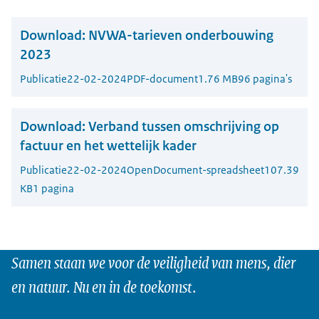
Download:
NVWA-tarieven onderbouwing
2023
Publicatie
22-02-2024
PDF-document
1.76 MB
96 pagina's
Download:
Verband tussen omschrijving op
factuur en het wettelijk kader
Publicatie
22-02-2024
OpenDocument-spreadsheet
107.39
KB
1 pagina
Samen staan we voor de veiligheid van mens, dier
en natuur. Nu en in de toekomst.