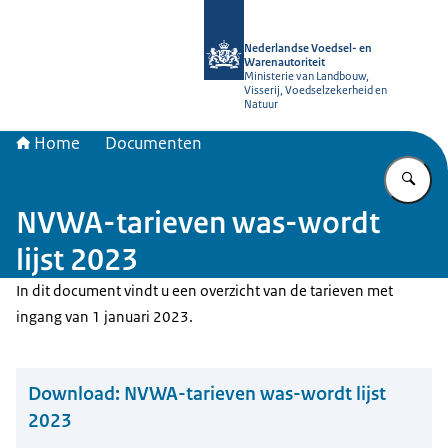
Naar de homepage van NVWA
Nederlandse Voedsel- en
Warenautoriteit
Ministerie van Landbouw,
Visserij, Voedselzekerheid en
Natuur
Home
Documenten
Vu
NVWA-tarieven was-wordt
lijst 2023
In dit document vindt u een overzicht van de tarieven met
ingang van 1 januari 2023.
Download:
NVWA-tarieven was-wordt lijst
2023