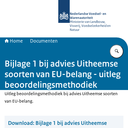
Naar de homepage van NVWA
Nederlandse Voedsel- en
Warenautoriteit
Ministerie van Landbouw,
Visserij, Voedselzekerheid en
Natuur
Home
Documenten
Vu
Bijlage 1 bij advies Uitheemse
soorten van EU-belang - uitleg
beoordelingsmethodiek
Uitleg beoordelingsmethodiek bij advies Uitheemse soorten
van EU-belang.
Download:
Bijlage 1 bij advies Uitheemse